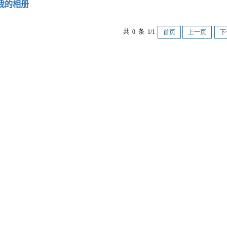
我的相册
共 0 条 1/1
首页
上一页
下