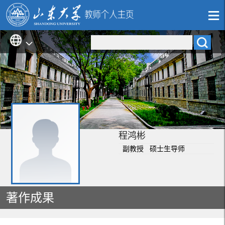
程鸿彬
副教授 硕士生导师
著作成果