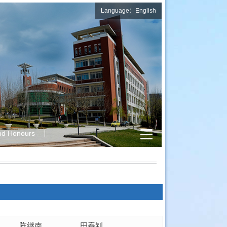
Language：English
nd Honours
陈继南
田春钊