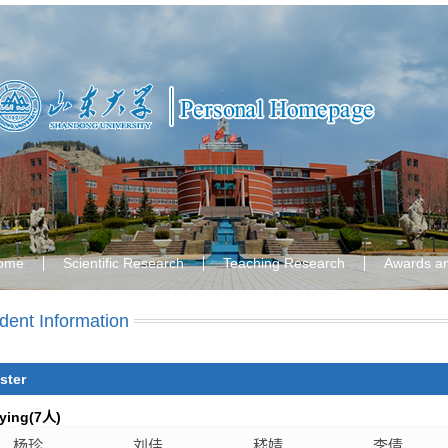
ome
Scientific Research
Teaching Research
Awards a
dent Information
ster
ying(
7
人)
杨珍
刘佳
嵇婧
李倩