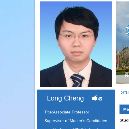
H
Stu
Long Cheng
45
Ma
Title:Associate Professor
Stud
Supervisor of Master's Candidates