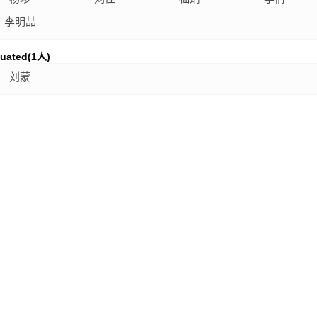
李明喆
uated(
1
人)
刘蒙