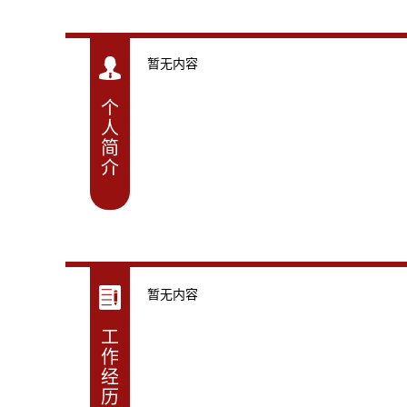
暂无内容
个
人
简
介
暂无内容
工
作
经
历