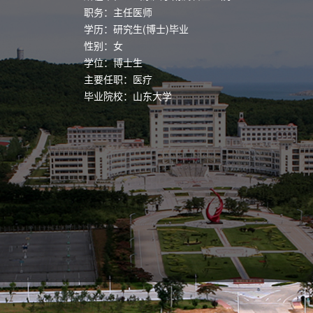
职务：主任医师
学历：研究生(博士)毕业
性别：女
学位：博士生
主要任职：医疗
毕业院校：山东大学