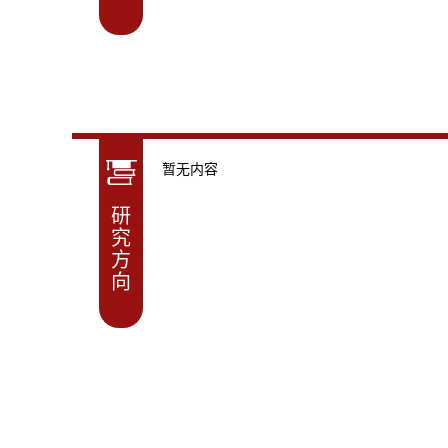
暂无内容
研
究
方
向