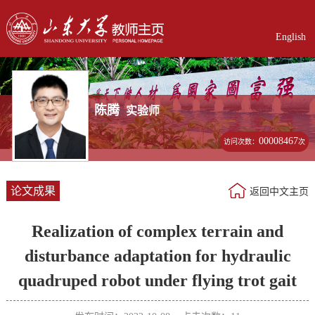
English
陈腾
实验师
00008467
访问次数：
次
论文成果
返回中文主页
Realization of complex terrain and
disturbance adaptation for hydraulic
quadruped robot under flying trot gait