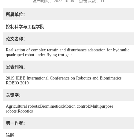
发布时间：2022-10-08 点击次数：
11
所属单位：
控制科学与工程学院
论文名称：
Realization of complex terrain and disturbance adaptation for hydraulic
quadruped robot under flying trot gait
发表刊物：
2019 IEEE International Conference on Robotics and Biomimetics,
ROBIO 2019
关键字：
Agricultural robots;Biomimetics;Motion control;Multipurpose
robots;Robotics
第一作者：
陈腾