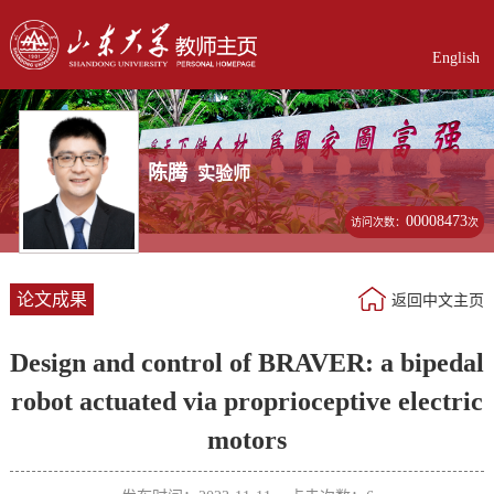
English
陈腾
实验师
00008473
访问次数：
次
论文成果
返回中文主页
Design and control of BRAVER: a bipedal
robot actuated via proprioceptive electric
motors