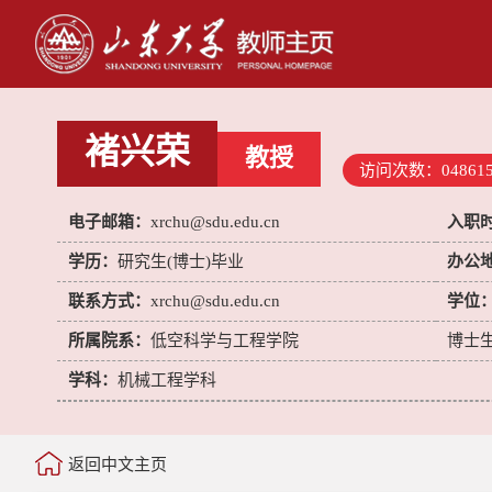
褚兴荣
教授
访问次数：
04861
电子邮箱：
xrchu@sdu.edu.cn
入职
学历：
研究生(博士)毕业
办公
联系方式：
xrchu@sdu.edu.cn
学位
所属院系：
低空科学与工程学院
博士
学科：
机械工程学科
返回中文主页