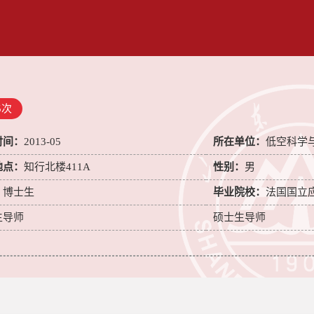
5
次
时间：
2013-05
所在单位：
低空科学
地点：
知行北楼411A
性别：
男
：
博士生
毕业院校：
法国国立
生导师
硕士生导师