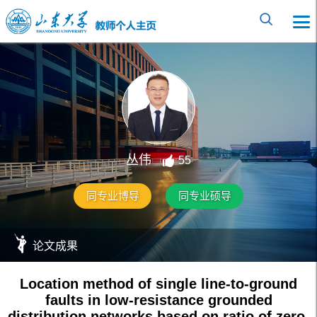
丛伟
55
同专业博导
同专业硕导
论文成果
Location method of single line-to-ground
faults in low-resistance grounded
distribution networks based on ratio of zero-