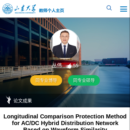
丛伟
55
同专业博导
同专业硕导
论文成果
Longitudinal Comparison Protection Method
for AC/DC Hybrid Distribution Network
Based on Waveform Similarity