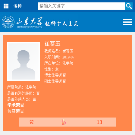
语种
崔寒玉
教师姓名：崔寒玉
入职时间：2019-07
所在单位：法学院
性别：女
博士生导师否
硕士生导师否
所属院系：法学院
是否有海外经历：否
是否外籍人员：否
学术荣誉
曾获荣誉
13
赞