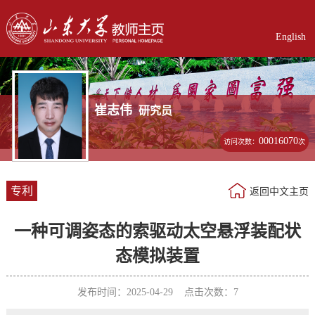
English
崔志伟
研究员
00016070
访问次数：
次
专利
返回中文主页
一种可调姿态的索驱动太空悬浮装配状
态模拟装置
发布时间：2025-04-29 点击次数：
7