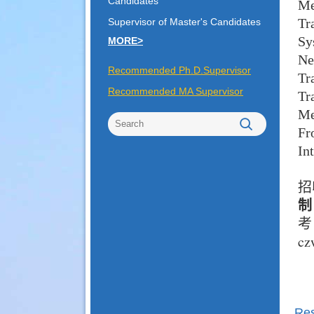
Candidates
Me
Tr
Supervisor of Master's Candidates
S
MORE>
Ne
Recommended Ph.D.Supervisor
Tr
Recommended MA Supervisor
Tr
M
Fr
In
招
制
cz
Re