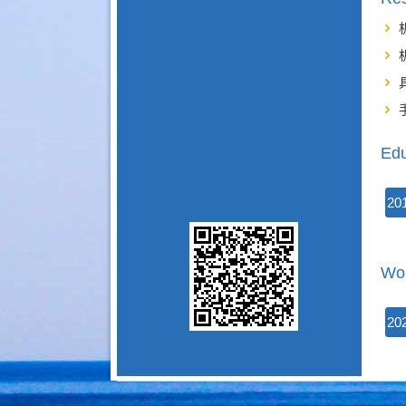
Edu
20
Wor
20