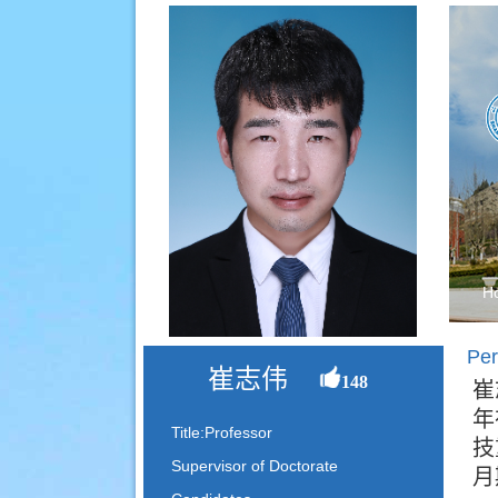
H
Per
崔志伟
148
崔
年
Title:Professor
技
Supervisor of Doctorate
月