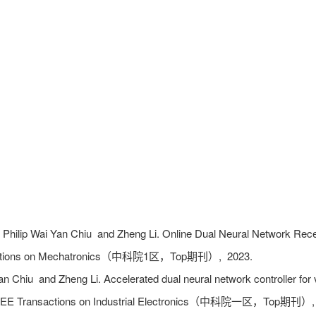
g , Philip Wai Yan Chiu and Zheng Li. Online Dual Neural Network Rec
ctions on Mechatronics（中科院1区，Top期刊）,
2023.
an Chiu and Zheng Li. Accelerated dual neural network controller for v
EE Transactions on Industrial Electronics（中科院一区，Top期刊）