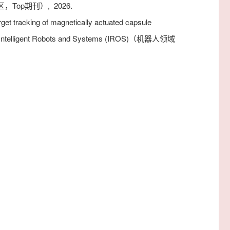
中科院一区，Top期刊）,
2026.
get tracking of magnetically actuated capsule
on Intelligent Robots and Systems (IROS)（机器人领域