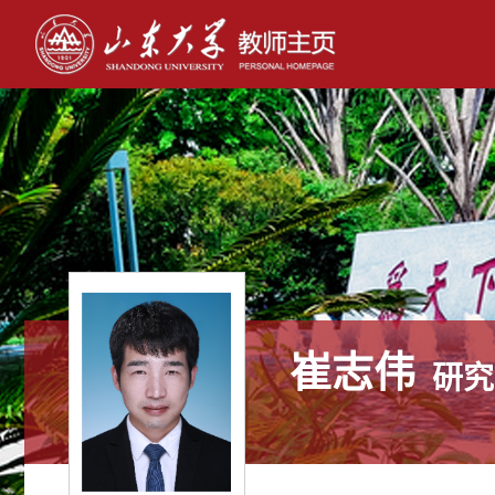
崔志伟
研究