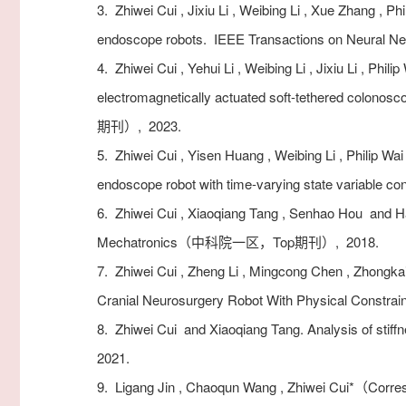
3.
Zhiwei Cui , Jixiu Li , Weibing Li , Xue Zhang , Ph
endoscope robots.
IEEE Transactions on Neur
4.
Zhiwei Cui , Yehui Li , Weibing Li , Jixiu Li , Phi
electromagnetically actuated soft-tethered colonosco
期刊）,
2023.
5.
Zhiwei Cui , Yisen Huang , Weibing Li , Philip Wai
endoscope robot with time-varying state variable con
6.
Zhiwei Cui , Xiaoqiang Tang , Senhao Hou and Hain
Mechatronics（中科院一区，Top期刊）,
2018.
7.
Zhiwei Cui , Zheng Li , Mingcong Chen , Zhongka
Cranial Neurosurgery Robot With Physical Constrai
8.
Zhiwei Cui and Xiaoqiang Tang. Analysis of stiffnes
2021.
9.
Ligang Jin , Chaoqun Wang , Zhiwei Cui*（Corresp