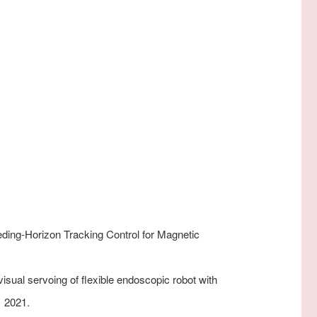
eding-Horizon Tracking Control for Magnetic
isual servoing of flexible endoscopic robot with
,
2021.