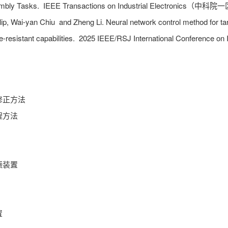
embly Tasks.
IEEE Transactions on Industrial Electronics（
p, Wai-yan Chiu and Zheng Li. Neural network control method for tar
-resistant capabilities.
2025 IEEE/RSJ International Conference 
修正方法
程方法
振装置
置