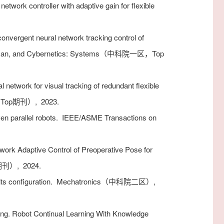
etwork controller with adaptive gain for flexible
 convergent neural network tracking control of
, Man, and Cybernetics: Systems（中科院一区，Top
 network for visual tracking of redundant flexible
一区，Top期刊）,
2023.
en parallel robots.
IEEE/ASME Transactions on
ork Adaptive Control of Preoperative Pose for
op期刊）,
2024.
its configuration.
Mechatronics（中科院二区）,
ong. Robot Continual Learning With Knowledge