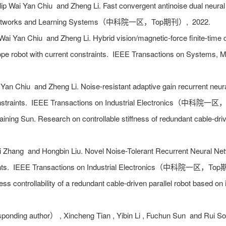
ilip Wai Yan Chiu and Zheng Li. Fast convergent antinoise dual neural n
al Networks and Learning Systems（中科院一区，Top期刊）,
2022.
lip Wai Yan Chiu and Zheng Li. Hybrid vision/magnetic-force finite-time
pe robot with current constraints.
IEEE Transactions on Systems
 Yan Chiu and Zheng Li. Noise-resistant adaptive gain recurrent neural
straints.
IEEE Transactions on Industrial Electronics（中科院
ing Sun. Research on controllable stiffness of redundant cable-driv
i Zhang and Hongbin Liu. Novel Noise-Tolerant Recurrent Neural Netw
nts.
IEEE Transactions on Industrial Electronics（中科院一区，T
s controllability of a redundant cable-driven parallel robot based on 
onding author） , Xincheng Tian , Yibin Li , Fuchun Sun and Rui S