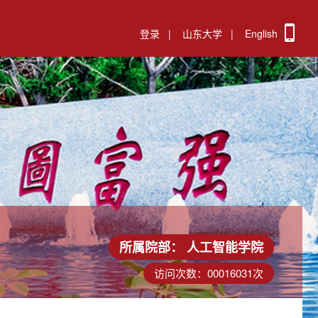
登录
|
山东大学
|
English
所属院部：
人工智能学院
访问次数：
00016031
次