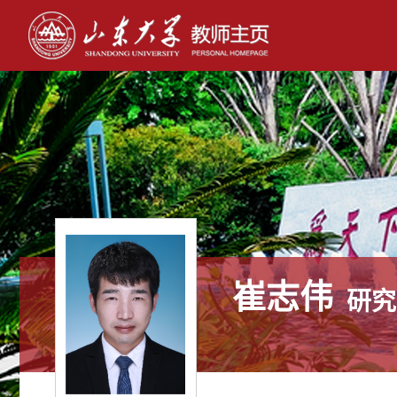
崔志伟
研究