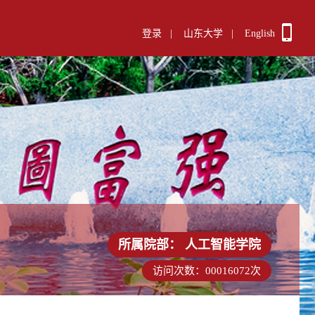
登录
|
山东大学
|
English
所属院部：
人工智能学院
访问次数：
00016072
次