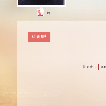
19
科研团队
共 0 条 1/1
首