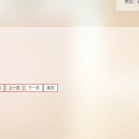
学历：
性别：
学位：
毕业院
所属院
页
上一页
下一页
尾页