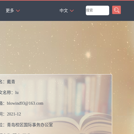
`
更多
中文
名：
戴青
文名称：
lu
箱：
blowind93@163.com
间：
2021-12
位：
青岛校区国际事务办公室