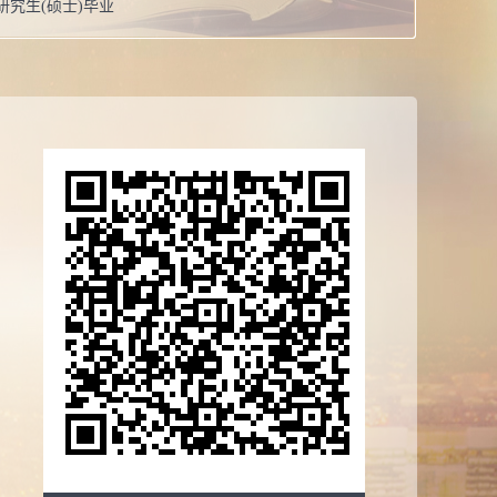
研究生(硕士)毕业
女
文学硕士学位
校：
香港中文大学
系：
青岛校区国际事务办公室