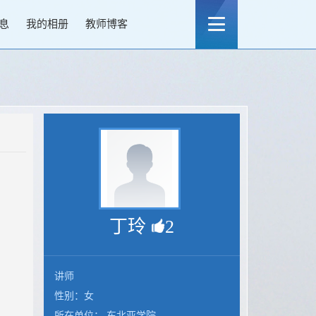
息
我的相册
教师博客
丁玲
2
讲师
性别：女
所在单位： 东北亚学院