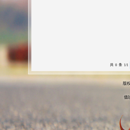
共 0 条 1/1
版
值