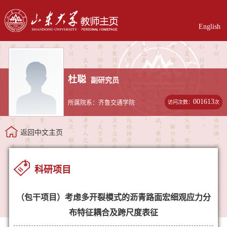
English
杜聪
副研究员
001613
访问次数：
次
所属院系：齐鲁交通学院
返回中文主页
科研项目
（包干项目）考虑多开裂模式的沥青路面宏细观应力分
布特征耦合及跨尺度表征