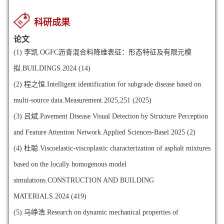
科研成果
论文
(1)
李凯.OGFC沥青混合料降维表征：形态特征及有限元模
拟.BUILDINGS.2024 (14)
(2)
程之恒.Intelligent identification for subgrade disease based on
multi-source data.Measurement.2025,251 (2025)
(3)
吕斌.Pavement Disease Visual Detection by Structure Perception
and Feature Attention Network.Applied Sciences-Basel.2025 (2)
(4)
杜聪.Viscoelastic-viscoplastic characterization of asphalt mixtures
based on the locally homogenous model
simulations.CONSTRUCTION AND BUILDING
MATERIALS.2024 (419)
(5)
马峥浩.Research on dynamic mechanical properties of