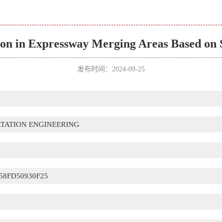
tion in Expressway Merging Areas Based on
发布时间：2024-09-25
TATION ENGINEERING
58FD50930F25