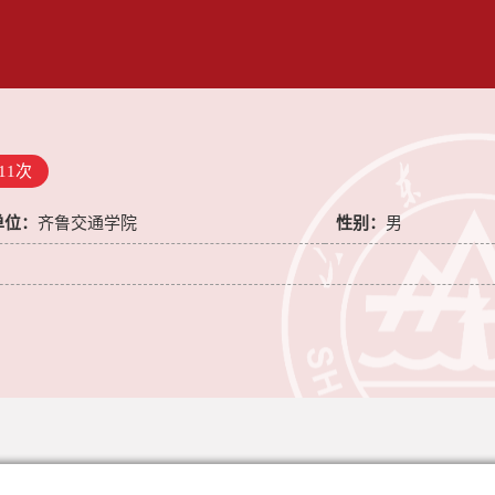
11
次
单位：
齐鲁交通学院
性别：
男