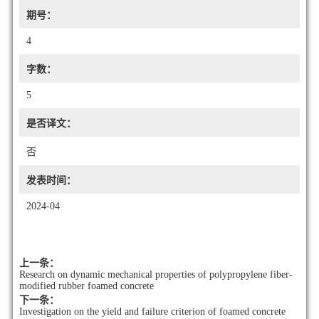
期号：
4
字数：
5
是否译文：
否
发表时间：
2024-04
上一条：
Research on dynamic mechanical properties of polypropylene fiber-
modified rubber foamed concrete
下一条：
Investigation on the yield and failure criterion of foamed concrete