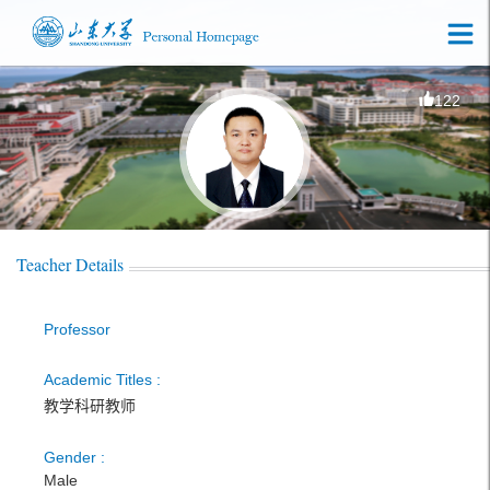
122
Teacher Details
Professor
Academic Titles :
教学科研教师
Gender :
Male