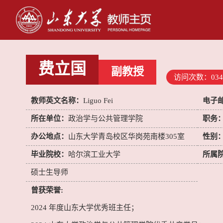
费立国
副教授
访问次数：
034
教师英文名称：
Liguo Fei
电子
所在单位：
政治学与公共管理学院
职务
办公地点：
山东大学青岛校区华岗苑南楼305室
性别
毕业院校：
哈尔滨工业大学
所属
硕士生导师
曾获荣誉:
2024 年度山东大学优秀班主任；