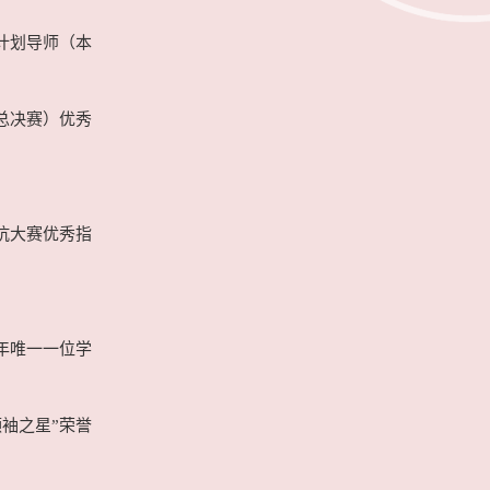
育计划导师（本
（总决赛）优秀
对抗大赛优秀指
五年唯一一位学
领袖之星”荣誉