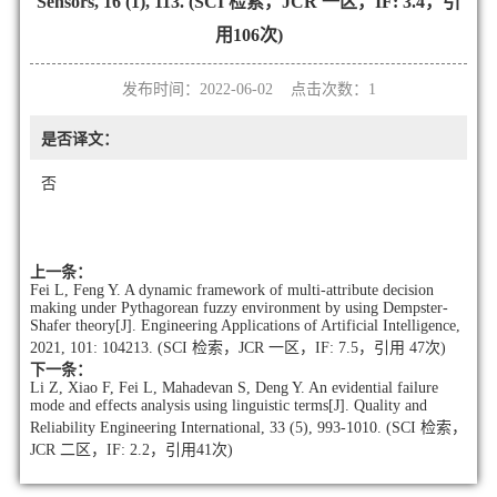
Sensors, 16 (1), 113. (SCI 检索，JCR 一区，IF: 3.4，引
用106次)
发布时间：2022-06-02 点击次数：
1
是否译文：
否
上一条：
Fei L, Feng Y. A dynamic framework of multi-attribute decision
making under Pythagorean fuzzy environment by using Dempster-
Shafer theory[J]. Engineering Applications of Artificial Intelligence,
2021, 101: 104213. (SCI 检索，JCR 一区，IF: 7.5，引用 47次)
下一条：
Li Z, Xiao F, Fei L, Mahadevan S, Deng Y. An evidential failure
mode and effects analysis using linguistic terms[J]. Quality and
Reliability Engineering International, 33 (5), 993-1010. (SCI 检索，
JCR 二区，IF: 2.2，引用41次)