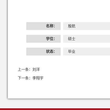
名称：
殷航
学位：
硕士
状态：
毕业
上一条：
刘洋
下一条：
李翔宇