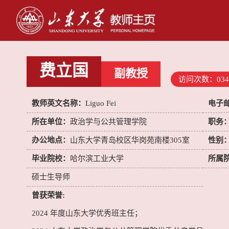
费立国
副教授
访问次数：
034
教师英文名称：
Liguo Fei
电子
所在单位：
政治学与公共管理学院
职务
办公地点：
山东大学青岛校区华岗苑南楼305室
性别
毕业院校：
哈尔滨工业大学
所属
硕士生导师
曾获荣誉:
2024 年度山东大学优秀班主任；