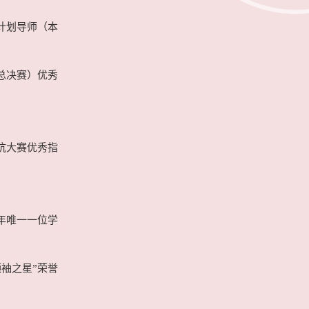
育计划导师（本
（总决赛）优秀
对抗大赛优秀指
五年唯一一位学
领袖之星”荣誉