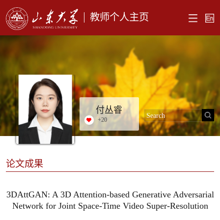
教师个人主页
付丛睿
+
20
论文成果
3DAttGAN: A 3D Attention-based Generative Adversarial
Network for Joint Space-Time Video Super-Resolution