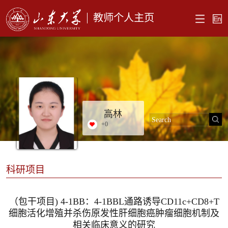
教师个人主页
高林
+
0
科研项目
（包干项目) 4-1BB：4-1BBL通路诱导CD11c+CD8+T
细胞活化增殖并杀伤原发性肝细胞癌肿瘤细胞机制及
相关临床意义的研究