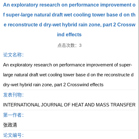
An exploratory research on performance improvement o
f super-large natural draft wet cooling tower base d on th
e reconstructe d dry-wet hybrid rain zone, part 2 Crossw
ind effects
点击次数：
3
论文名称：
An exploratory research on performance improvement of super-
large natural draft wet cooling tower base d on the reconstructe d
dry-wet hybrid rain zone, part 2 Crosswind effects
发表刊物：
INTERNATIONAL JOURNAL OF HEAT AND MASS TRANSFER
第一作者：
张政清
论文编号：