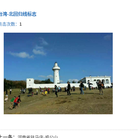
台湾-北回归线标志
点击次数：
1
上一条：
河南省驻马店-鸡公山