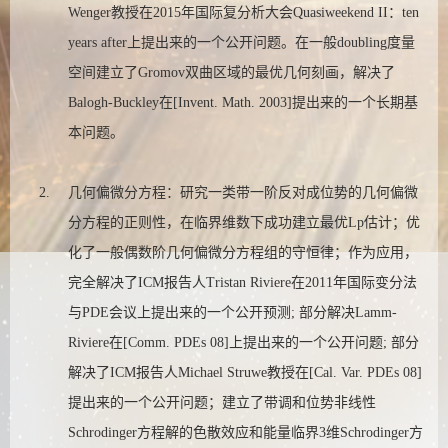
Wenger教授在2015年国际复分析大会Quasiweekend II：ten
years after上提出来的一个公开问题。在一般doubling度量
空间建立了Gromov双曲区域的最优几何刻画，解决了
Balogh-Buckley在[Invent. Math. 2003]提出来的一个长期基
本问题。
几何偏微分方程：研究一类带一阶反对成位势的几何偏微
分方程的正则性，在临界维数下成功建立最优Lp估计；优
化了一般偶数阶几何偏微分方程组的守恒律；作为应用，
完全解决了ICM报告人Tristan Riviere在2011年国际变分法
与PDE会议上提出来的一个公开预测; 部分解决Lamm-
Riviere在[Comm. PDEs 08]上提出来的一个公开问题; 部分
解决了ICM报告人Michael Struwe教授在[Cal. Var. PDEs 08]
提出来的一个公开问题；建立了带调和位势非线性
Schrodinger方程解的色散效应和能量临界3维Schrodinger方