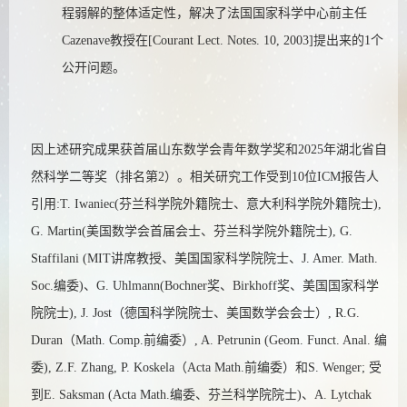
程弱解的整体适定性，解决了法国国家科学中心前主任
Cazenave教授在[Courant Lect. Notes. 10, 2003]提出来的1个
公开问题。
因上述研究成果
获首届山东数学会青年数学奖和2025年湖北省自
然科学二等奖（排名第2）。相关研究工作
受到10位ICM报告人
引用:T. Iwaniec(芬兰科学院外籍院士、意大利科学院外籍院士),
G. Martin(美国数学会首届会士、芬兰科学院外籍院士),
G.
Staffilani (MIT讲席教授、美国国家科学院院士、J. Amer. Math.
Soc.编委)、
G. Uhlmann(Bochner奖、Birkhoff奖、美国国家科学
院院士),
J. Jost（德国科学院院士、美国数学会会士）,
R.G.
Duran（Math. Comp.前编委）, A. Petrunin
(Geom. Funct. Anal. 编
委)
, Z.F. Zhang, P. Koskela
（Acta Math.前编委）
和S. Wenger; 受
到E. Saksman (Acta Math.编委、芬兰科学院院士)、A. Lytchak