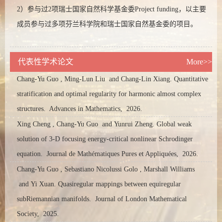
2）参与过2项瑞士国家自然科学基金委Project funding，以主要
成员参与过多项芬兰科学院和瑞士国家自然基金委的项目。
代表性学术论文
More>>
Chang-Yu Guo , Ming-Lun Liu and Chang-Lin Xiang. Quantitative
stratification and optimal regularity for harmonic almost complex
structures.
Advances in Mathematics,
2026.
Xing Cheng , Chang-Yu Guo and Yunrui Zheng. Global weak
solution of 3-D focusing energy-critical nonlinear Schrodinger
equation.
Journal de Mathématiques Pures et Appliquées,
2026.
Chang-Yu Guo , Sebastiano Nicolussi Golo , Marshall Williams
and Yi Xuan. Quasiregular mappings between equiregular
subRiemannian manifolds.
Journal of London Mathematical
Society,
2025.