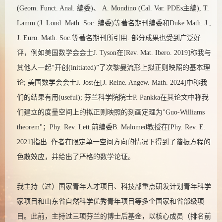
(Geom. Funct. Anal. 编委)、 A. Mondino (Cal. Var. PDEs主编), T.
Lamm (J. Lond. Math. Soc. 编委)等著名期刊编委和Duke Math. J.,
J. Euro. Math. Soc.等著名期刊所引用. 部分成果也受到广泛好
评，例如美国数学会会士J. Tyson在[Rev. Mat. Ibero. 2019]称我与
其他人一起“开创(initiated)”了次黎曼流形上拟正则映照的基本理
论; 美国数学会会士J. Jost在[J. Reine. Angew. Math. 2024]中称我
们的结果有用(useful); 芬兰科学院院士P. Pankka在其论文中称我
们建立的度量空间上的拟正则映照的刻画定理为"Guo-Williams
theorem"；Phy. Rev. Lett.前编委B. Malomed教授在[Phy. Rev. E.
2021]指出: 作者在限定单一空间方向的情况下得到了谐振方程的
色散效应，并给出了严格的数学论证。
我主持（过）国家青年人才项目、科技部重点研发计划青年科学
家项目和山东省自然科学优秀青年项目等多个国家和省部级项
目。此前，主持过三项芬兰的博士后基金，以核心成员（排名前