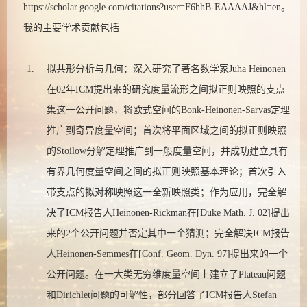
https://scholar.google.com/citations?user=F6hhB-EAAAAJ&hl=en。
我的主要学术贡献包括
拟共形分析与几何：深入研究了著名数学家Juha Heinonen
在02年ICM提出来的研究度量流形之间拟正则映照的支点
集这一公开问题，将欧式空间的Bonk-Heinonen-Sarvas定理
推广到奇异度量空间；首次将平面区域之间的拟正则映照
的Stoilow分解定理推广到一般度量空间，并成功建立具有
有界几何度量空间之间的拟正则映照基本理论；首次引入
带支点的拟对称映照这一全新映照类；作为应用，完全解
决了ICM报告人Heinonen-Rickman在[Duke Math. J. 02]提出
来的2个公开问题并否定其中一个猜测；完全解决ICM报告
人Heinonen-Semmes在[Conf. Geom. Dyn. 97]提出来的一个
公开问题。在一大类无穷维度量空间上建立了Plateau问题
和Dirichlet问题的可解性，部分回答了ICM报告人Stefan