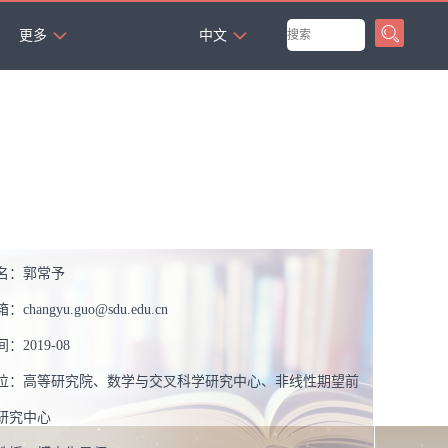
`
更多
中文
名：
郭常予
箱：
changyu.guo@sdu.edu.cn
间：
2019-08
位：
高等研究院、数学与交叉科学研究中心、非线性期望前
研究中心