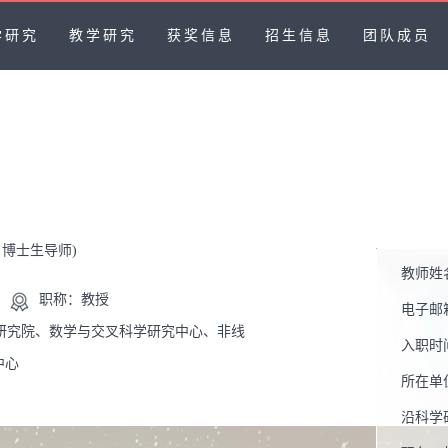
学研究
教学研究
获奖信息
招生信息
团队成员
，博士生导师)
教师姓
职称：教授
电子邮
研究院、数学与交叉科学研究中心、非线
入职时
中心
所在单
沿科学