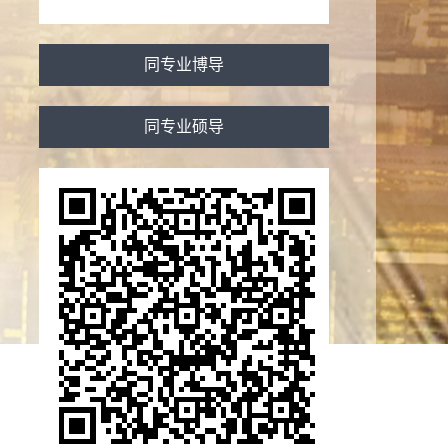
同专业博导
同专业硕导