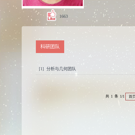
1663
科研团队
[1] 分析与几何团队
共 1 条 1/1
首