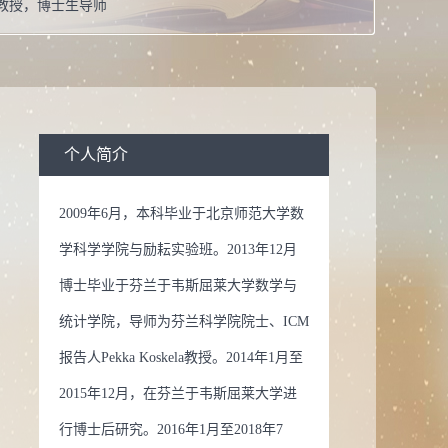
教授，博士生导师
博士研究生毕业
点：
山东大学数学与交叉科学研究中心219办公室
男
博士生
个人简介
教授
2009年6月，本科毕业于北京师范大学数
校：
University of Jyvaskyla
学科学学院与励耘实验班。2013年12月
基础数学
博士毕业于芬兰于韦斯屈莱大学数学与
系：
数学学院
统计学院，导师为芬兰科学院院士、ICM
导师
报告人Pekka Koskela教授。2014年1月至
导师
2015年12月，在芬兰于韦斯屈莱大学进
基础数学
行博士后研究。2016年1月至2018年7