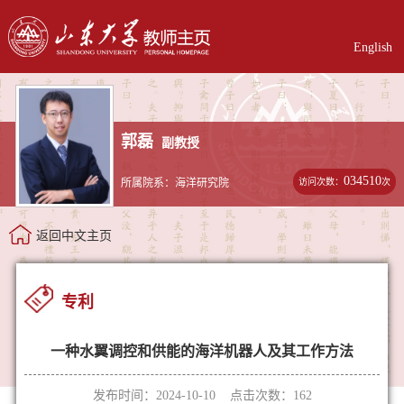
English
郭磊
副教授
034510
访问次数：
次
所属院系：海洋研究院
返回中文主页
专利
一种水翼调控和供能的海洋机器人及其工作方法
发布时间：2024-10-10 点击次数：
162