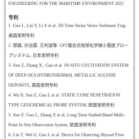
ENGINEERING FOR THE MARITIME ENVIRONMENT.2021
专利
1.
Guo L, Liu Y, Li S et al. 3D Time Series Vector Sediment Trap,
美国发明专利
2.
郭磊, 孙治雷, 王利波等. CPT複合式地球化学微小電極プロー
ブシステム, 日本发明专利
3.
Sun Z, Zhang X , Guo et al. IN-SITU CULTIVATION SYSTEM
OF DEEP-SEA HYDROTHERMAL METALLIC SULFIDE
DEPOSITS, 美国发明专利
4.
Wu N, Sun Z, Guo L et al. STATIC CONE PENETRATION
TYPE GEOCHEMICAL PROBE SYSTEM, 欧盟发明专利
5.
Sun Z, Guo L, Zhang X et al, Long-Term Seabed-Based Multi-
Point In Situ Observation System, 欧盟发明专利
6.
Liu T, Wei G, Guo L et al. Device for Observing Abyssal Flow