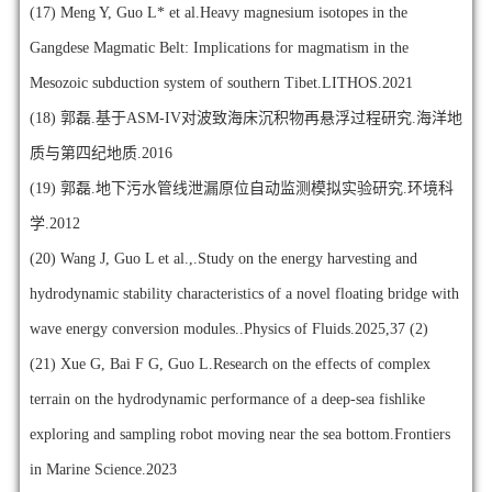
(17)
Meng Y, Guo L* et al.Heavy magnesium isotopes in the
Gangdese Magmatic Belt: Implications for magmatism in the
Mesozoic subduction system of southern Tibet.LITHOS.2021
(18)
郭磊.基于ASM-IV对波致海床沉积物再悬浮过程研究.海洋地
质与第四纪地质.2016
(19)
郭磊.地下污水管线泄漏原位自动监测模拟实验研究.环境科
学.2012
(20)
Wang J, Guo L et al.,.Study on the energy harvesting and
hydrodynamic stability characteristics of a novel floating bridge with
wave energy conversion modules..Physics of Fluids.2025,37 (2)
(21)
Xue G, Bai F G, Guo L.Research on the effects of complex
terrain on the hydrodynamic performance of a deep-sea fishlike
exploring and sampling robot moving near the sea bottom.Frontiers
in Marine Science.2023