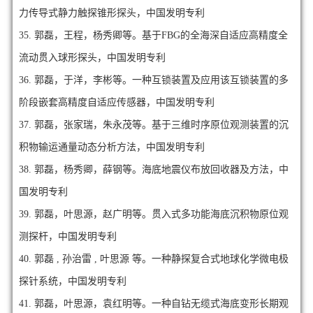
力传导式静力触探锥形探头，中国发明专利
35.
郭磊，王程，杨秀卿等。基于FBG的全海深自适应高精度全
流动贯入球形探头，中国发明专利
36.
郭磊，于洋，李彬等。一种互锁装置及应用该互锁装置的多
阶段嵌套高精度自适应传感器，中国发明专利
37.
郭磊，张家瑞，朱永茂等。基于三维时序原位观测装置的沉
积物输运通量动态分析方法，中国发明专利
38.
郭磊，杨秀卿，薛钢等。海底地震仪布放回收器及方法，中
国发明专利
39.
郭磊，叶思源，赵广明等。贯入式多功能海底沉积物原位观
测探杆，中国发明专利
40.
郭磊 , 孙治雷 , 叶思源 等。一种静探复合式地球化学微电极
探针系统，中国发明专利
41.
郭磊，叶思源，袁红明等。一种自钻无缆式海底变形长期观