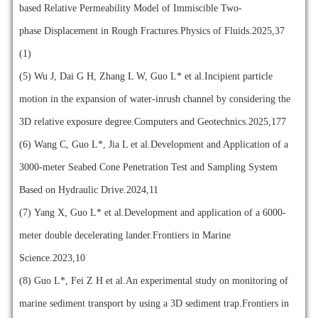
based Relative Permeability Model of Immiscible Two-
phase Displacement in Rough Fractures.Physics of Fluids.2025,37
(1)
(5)
Wu J, Dai G H, Zhang L W, Guo L* et al.Incipient particle
motion in the expansion of water-inrush channel by considering the
3D relative exposure degree.Computers and Geotechnics.2025,177
(6)
Wang C, Guo L*, Jia L et al.Development and Application of a
3000-meter Seabed Cone Penetration Test and Sampling System
Based on Hydraulic Drive.2024,11
(7)
Yang X, Guo L* et al.Development and application of a 6000-
meter double decelerating lander.Frontiers in Marine
Science.2023,10
(8)
Guo L*, Fei Z H et al.An experimental study on monitoring of
marine sediment transport by using a 3D sediment trap.Frontiers in