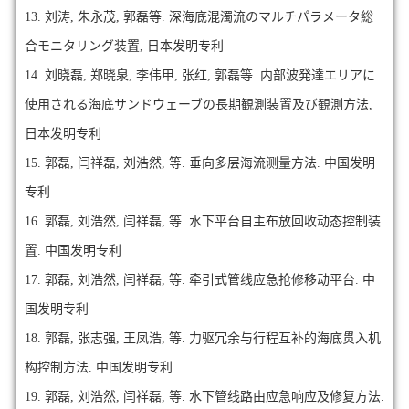
13.
刘涛, 朱永茂, 郭磊等. 深海底混濁流のマルチパラメータ総
合モニタリング装置, 日本发明专利
14.
刘晓磊, 郑晓泉, 李伟甲, 张红, 郭磊等. 内部波発達エリアに
使用される海底サンドウェーブの長期観測装置及び観測方法,
日本发明专利
15.
郭磊, 闫祥磊, 刘浩然, 等. 垂向多层海流测量方法. 中国发明
专利
16.
郭磊, 刘浩然, 闫祥磊, 等. 水下平台自主布放回收动态控制装
置. 中国发明专利
17.
郭磊, 刘浩然, 闫祥磊, 等. 牵引式管线应急抢修移动平台. 中
国发明专利
18.
郭磊, 张志强, 王凤浩, 等. 力驱冗余与行程互补的海底贯入机
构控制方法. 中国发明专利
19.
郭磊, 刘浩然, 闫祥磊, 等. 水下管线路由应急响应及修复方法.