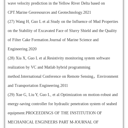
wave velocity prediction in the Yellow River Delta based on
CPT.Marine Georesources and Geotechnology.2021
(27)
Wang H, Guo L et al.Study on the Influence of Mud Properties
on the Stability of Excavated Face of Slurry Shield and the Quality
of Filter Cake Formation.Journal of Marine Science and
Engineering.2020
(28)
Xia X, Guo L et al.Resistivity monitoring system software
realization by VC and Matlab hybrid programming
method.International Conference on Remote Sensing，Environment
and Transportation Engineering.2011
(29)
Xue G, Liu Y, Guo L, et al.Optimization on motion-robust and
energy-saving controller for hydraulic penetration system of seabed
equipment.PROCEEDINGS OF THE INSTITUTION OF
MECHANICAL ENGINEERS PART M-JOURNAL OF