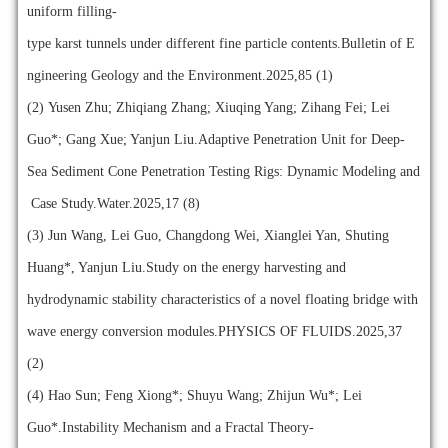
uniform filling-
type karst tunnels under different fine particle contents.Bulletin of E
ngineering Geology and the Environment.2025,85 (1)
(2)
Yusen Zhu; Zhiqiang Zhang; Xiuqing Yang; Zihang Fei; Lei
Guo*; Gang Xue; Yanjun Liu.Adaptive Penetration Unit for Deep-
Sea Sediment Cone Penetration Testing Rigs: Dynamic Modeling and
Case Study.Water.2025,17 (8)
(3)
Jun Wang, Lei Guo, Changdong Wei, Xianglei Yan, Shuting
Huang*, Yanjun Liu.Study on the energy harvesting and
hydrodynamic stability characteristics of a novel floating bridge with
wave energy conversion modules.PHYSICS OF FLUIDS.2025,37
(2)
(4)
Hao Sun; Feng Xiong*; Shuyu Wang; Zhijun Wu*; Lei
Guo*.Instability Mechanism and a Fractal Theory-