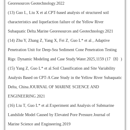
Georesources Geotechnology.2022
(13)
Guo L, Liu X et al.CPT-based analysis of structured soil
characteristics and liquefaction failure of the Yellow River
Subaquatic Delta.Marine Georesources and Geotechnology.2021
(14)
Zhu Y, Zhang Z, Yang X, Fei Z, Guo L* et al.,.Adaptive
Penetration Unit for Deep-Sea Sediment Cone Penetration Testing
Rigs: Dynamic Modeling and Case Study.Water.2025,1159 (17（8）)
(15)
Yang Z, Guo L* et al.Soil Classification and Site Variability
Analysis Based on CPT-A Case Study in the Yellow River Subaquatic
Delta, China.JOURNAL OF MARINE SCIENCE AND
ENGINEERING.2021
(16)
Liu T, Guo L* et al.Experiment and Analysis of Submarine
Landslide Model Caused by Elevated Pore Pressure.Journal of
Marine Science and Engineering.2019