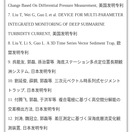
Change Based On Differential Pressure Measurement, 美国发明专利
7.
Liu T, Wei G, Guo L et al. DEVICE FOR MULTI-PARAMETER
INTEGRATED MONITORING OF DEEP SUBMARINE
TURBIDITY CURRENT, 美国发明专利
8.
Liu Y, Li S, Guo L. A 3D Time Series Vector Sediment Trap, 欧
盟发明专利
9.
呉能友, 郭磊, 孫治雷等. 海底ステ一ション多点定位置長期観
洲システム, 日本发明专利
10.
劉延俊, 薛鋼, 郭磊等. 三次元ベクトル時系列式セジメント
トラップ, 日本发明专利
11.
付腾飞, 郭磊, 于洪军等. 複合電極に基づく高空間分解能の
交差検出方法, 日本发明专利
12.
刘涛, 魏冠立, 郭磊等. 差圧測定に基づく深海底層流変化観
測装置, 日本发明专利