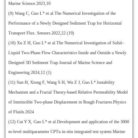
Marine Science.2023,10
(9)
Wang C, Guo L* et al.The Numerical Investigation of the
Performance of a Newly Designed Sediment Trap for Horizontal
Transport Flux..Sensors.2022,22 (19)
(10)
Xu Z H, Guo L* et al.The Numerical Investigation of Solid–
Liquid Two-Phase Flow Characteristics Inside and Outside a Newly
Designed 3D Sediment Trap.Journal of Marine Science and
Engineering.2024,12 (1)
(11)
Sun H, Xiong F, Wang S H, Wu Z J, Guo L*.Instability
Mechanism and a Fractal Theory-based Relative Permeability Model
of Immiscible Two-phase Displacement in Rough Fractures.Physics
of Fluids.2024
(12)
Cui Y X, Guo L* et al.Development and application of the 3000
m-level multiparameter CPTu in-situ integrated test system.Marine