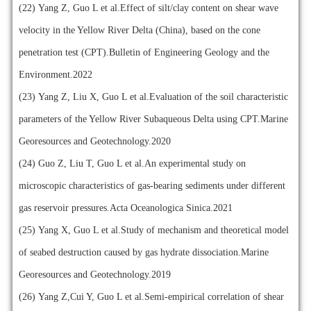
(22)
Yang Z, Guo L et al.Effect of silt/clay content on shear wave
velocity in the Yellow River Delta (China), based on the cone
penetration test (CPT).Bulletin of Engineering Geology and the
Environment.2022
(23)
Yang Z, Liu X, Guo L et al.Evaluation of the soil characteristic
parameters of the Yellow River Subaqueous Delta using CPT.Marine
Georesources and Geotechnology.2020
(24)
Guo Z, Liu T, Guo L et al.An experimental study on
microscopic characteristics of gas-bearing sediments under different
gas reservoir pressures.Acta Oceanologica Sinica.2021
(25)
Yang X, Guo L et al.Study of mechanism and theoretical model
of seabed destruction caused by gas hydrate dissociation.Marine
Georesources and Geotechnology.2019
(26)
Yang Z,Cui Y, Guo L et al.Semi-empirical correlation of shear