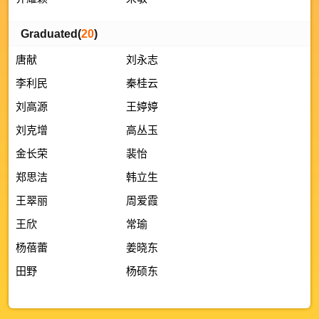
Graduated(
20
)
唐献
刘永志
李利民
秦桂云
刘高源
王婷婷
刘克增
高丛玉
金长荣
裴怡
郑思洁
韩立生
王翠丽
周爱霞
王欣
常瑜
杨蓓蕾
姜晓东
田野
杨硕东