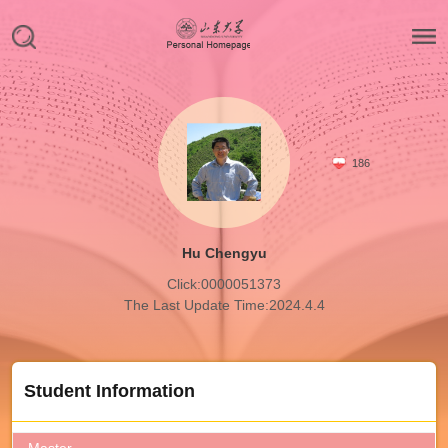
186
Hu Chengyu
Click:
0000051373
The Last Update Time:
2024
.
4
.
4
Student Information
Master