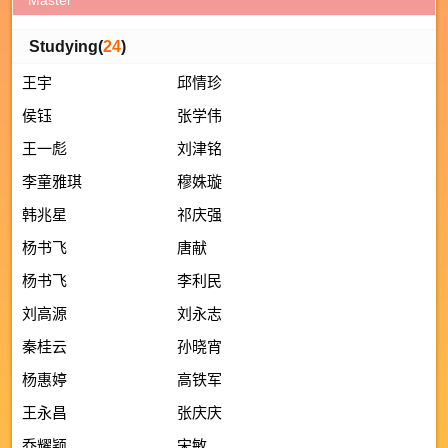
Studying(
24
)
王宇
邱情珍
侯钰
张学伟
王一彪
刘津铭
李童雅琪
穆姝璇
韩兆星
祁庆强
杨书飞
唐献
杨书飞
李利民
刘高源
刘永志
秦桂云
孙晓宵
杨惠婷
高铁军
王永昌
张庆庆
乔耀颖
宋敏