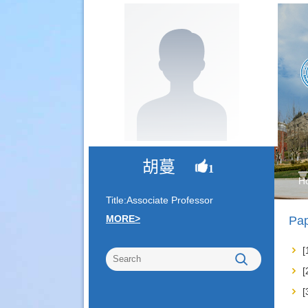
胡蔓
1
H
Title:Associate Professor
MORE>
Pap