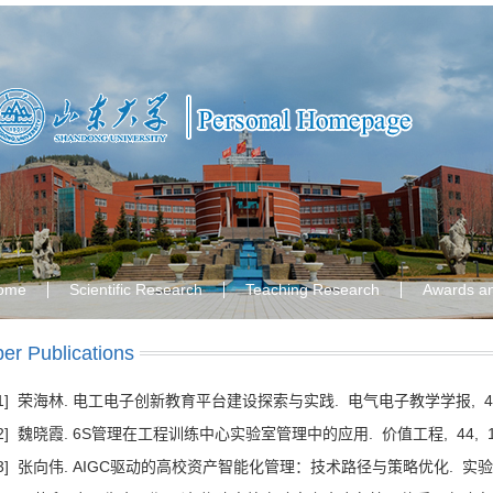
ome
Scientific Research
Teaching Research
Awards a
er Publications
[1] 荣海林. 电工电子创新教育平台建设探索与实践.
电气电子教学学报,
4
[2] 魏晓霞. 6S管理在工程训练中心实验室管理中的应用.
价值工程,
44,
1
[3] 张向伟. AIGC驱动的高校资产智能化管理：技术路径与策略优化.
实验