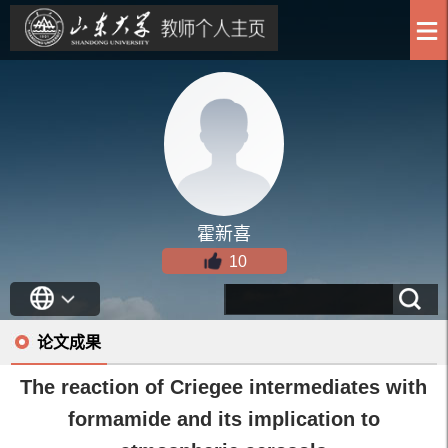
霍新喜
10
论文成果
The reaction of Criegee intermediates with
formamide and its implication to