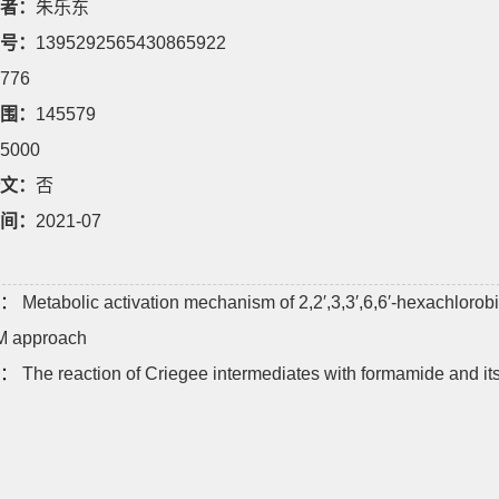
者：
朱乐东
号：
1395292565430865922
776
围：
145579
5000
文：
否
间：
2021-07
：
Metabolic activation mechanism of 2,2′,3,3′,6,6′-hexachlor
 approach
：
The reaction of Criegee intermediates with formamide and its