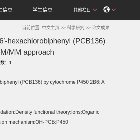
生信息
学生信息
其他栏目
当前位置:
中文主页
>>
科学研究
>>
论文成果
6,6′-hexachlorobiphenyl (PCB136)
 QM/MM approach
击数：
1
orobiphenyl (PCB136) by cytochrome P450 2B6: A
dation;Density functional theory;Ions;Organic
ivation mechanism;OH-PCB;P450