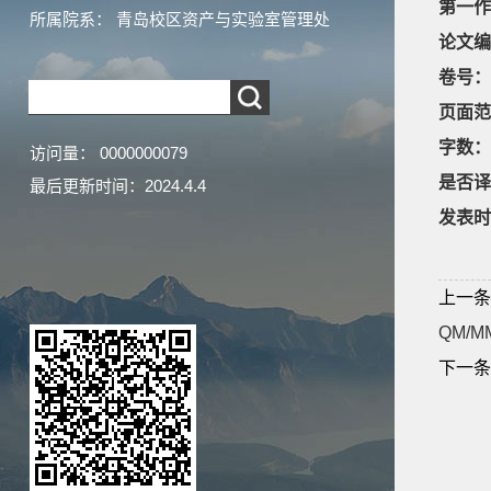
第一作
所属院系： 青岛校区资产与实验室管理处
论文编
卷号：
页面范
字数：
访问量：
0000000079
是否译
最后更新时间：
2024
.
4
.
4
发表时
上一条
QM/MM
下一条