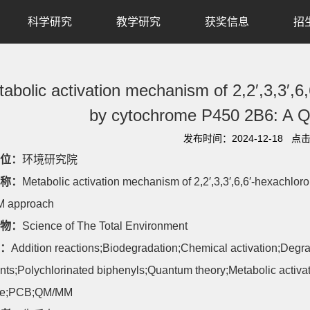
科学研究
教学研究
获奖信息
招
abolic activation mechanism of 2,2′,3,3′,
by cytochrome P450 2B6: A
发布时间：2024-12-18 点
位：
环境研究院
称：
Metabolic activation mechanism of 2,2′,3,3′,6,6′-hexachl
 approach
物：
Science of The Total Environment
：
Addition reactions;Biodegradation;Chemical activation;Degra
ants;Polychlorinated biphenyls;Quantum theory;Metabolic act
e;PCB;QM/MM