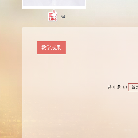
54
教学成果
共 0 条 1/1
首