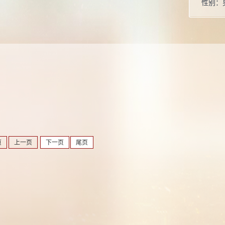
性别：
学位：
职称：
毕业院
所属院
硕士生
页
上一页
下一页
尾页