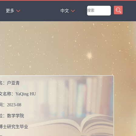
`
更多
中文
名：
户亚青
文名称：
YaQing HU
间：
2023-08
位：
数学学院
博士研究生毕业