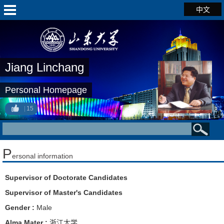
中文
Jiang Linchang
Personal Homepage
15
P
ersonal information
Supervisor of Doctorate Candidates
Supervisor of Master's Candidates
Gender :
Male
Alma Mater :
浙江大学