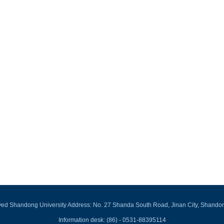
rved Shandong University Address: No. 27 Shanda South Road, Jinan City, Shando
Information desk: (86) - 0531-88395114