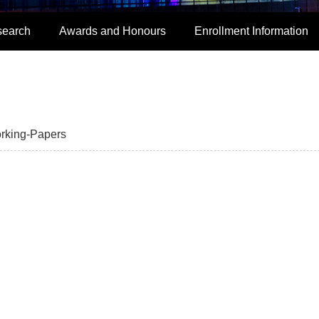
search
Awards and Honours
Enrollment Information
rking-Papers