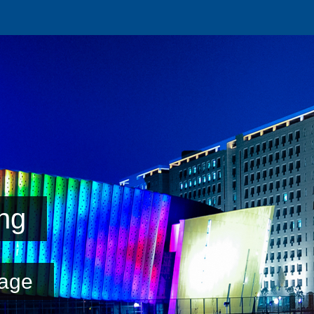
ng
age