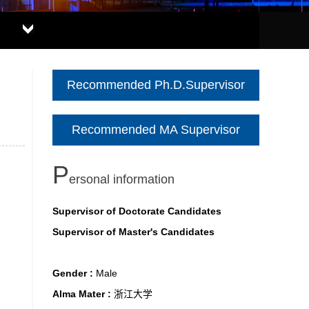
Recommended Ph.D.Supervisor
Recommended MA Supervisor
P
ersonal information
Supervisor of Doctorate Candidates
Supervisor of Master's Candidates
Gender :
Male
Alma Mater :
浙江大学