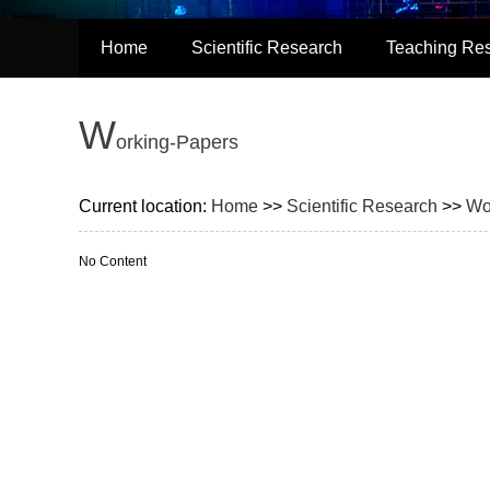
Home
Scientific Research
Teaching Re
W
orking-Papers
Current location:
Home
>>
Scientific Research
>>
Wo
No Content