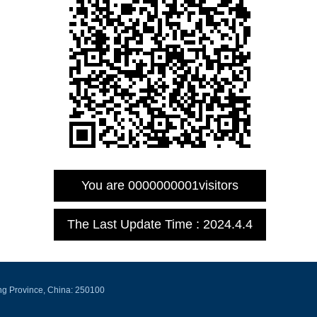
You are
0000000001
visitors
The Last Update Time :
2024
.
4
.
4
ng Province, China: 250100