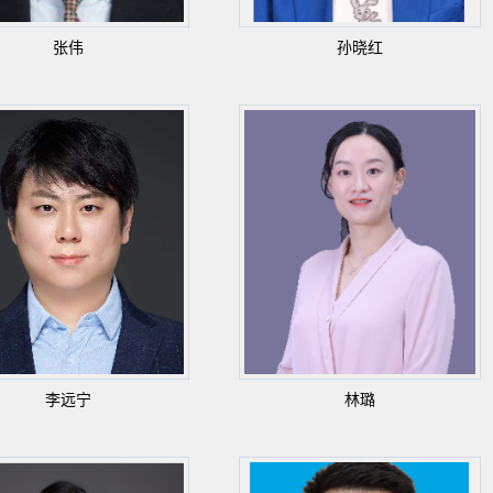
张伟
孙晓红
李远宁
林璐