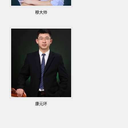
穆大帅
康元环