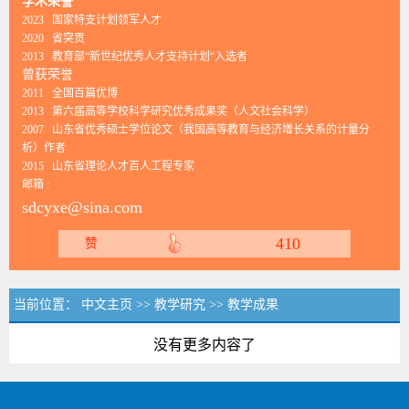
学术荣誉
2023 国家特支计划领军人才
2020 省突贡
2013 教育部“新世纪优秀人才支持计划“入选者
曾获荣誉
2011 全国百篇优博
2013 第六届高等学校科学研究优秀成果奖（人文社会科学）
2007 山东省优秀硕士学位论文（我国高等教育与经济增长关系的计量分
析）作者
2015 山东省理论人才百人工程专家
邮箱 :
sdcyxe@sina.com
410
赞
当前位置：
中文主页
>>
教学研究
>>
教学成果
没有更多内容了