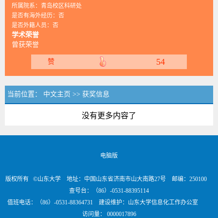
所属院系：青岛校区科研处
是否有海外经历：否
是否外籍人员：否
学术荣誉
曾获荣誉
54
赞
当前位置：
中文主页
>>
获奖信息
没有更多内容了
电脑版
版权所有 ©山东大学 地址：中国山东省济南市山大南路27号 邮编：250100
查号台：（86）-0531-88395114
值班电话：（86）-0531-88364731 建设维护：山东大学信息化工作办公室
访问量：
0000017896