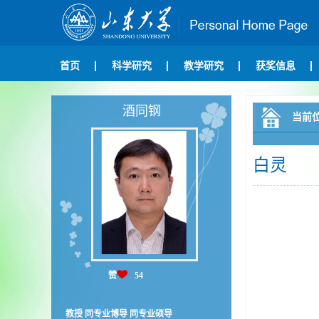
首页
科学研究
教学研究
获奖信息
酒同钢
当前
白灵
赞
54
教授 同专业博导 同专业硕导