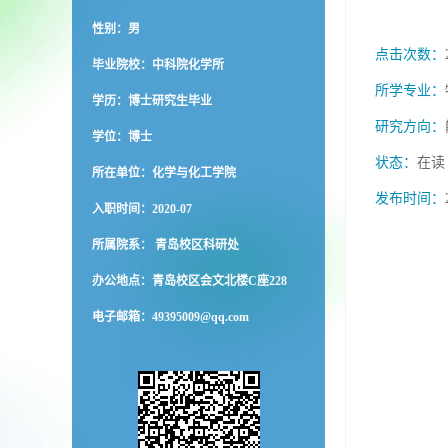
性别：男
点击次数：
毕业院校：中科院化学所
所学专业：
学历：博士研究生毕业
研究方向：
学位：博士
状态：
在读
所在单位：化学与化工学院
发布时间：
入职时间：2020-07
所属院系： 青岛校区科研处
办公地点：青岛校区会文北楼C座228
电子邮箱：
49395009@qq.com