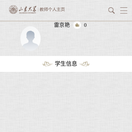
雷京艳
0
学生信息