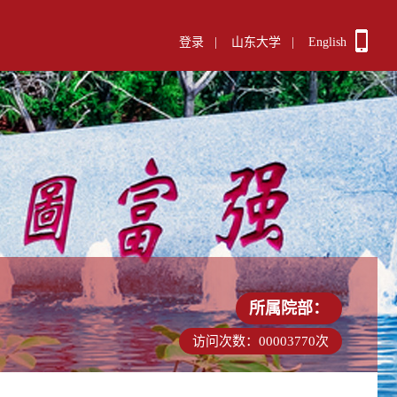
登录
|
山东大学
|
English
所属院部：
访问次数：
00003770
次