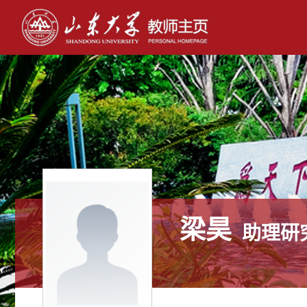
梁昊
助理研