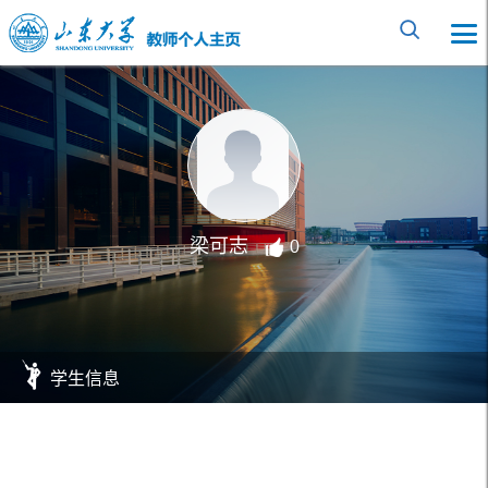
梁可志
0
学生信息