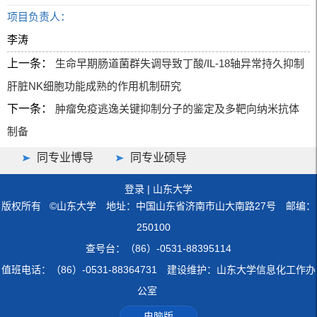
项目负责人：
李涛
上一条：
生命早期肠道菌群失调导致丁酸/IL-18轴异常持久抑制
肝脏NK细胞功能成熟的作用机制研究
下一条：
肿瘤免疫逃逸关键抑制分子的鉴定及多靶向纳米抗体
制备
同专业博导
同专业硕导
登录
|
山东大学
版权所有 ©山东大学 地址：中国山东省济南市山大南路27号 邮编：
250100
查号台：（86）-0531-88395114
值班电话：（86）-0531-88364731 建设维护：山东大学信息化工作办
公室
电脑版