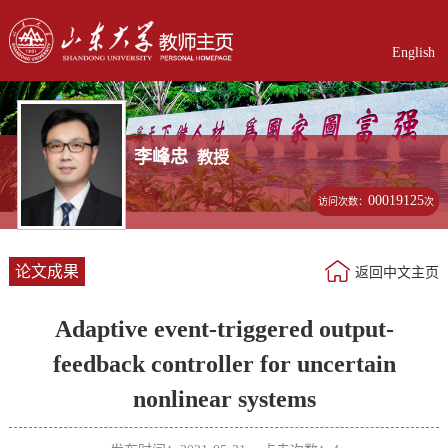
English
李峰忠
教授
00019125
访问次数：
次
论文成果
返回中文主页
Adaptive event-triggered output-
feedback controller for uncertain
nonlinear systems