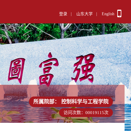
登录
|
山东大学
|
English
所属院部：
控制科学与工程学院
访问次数：
00019115
次