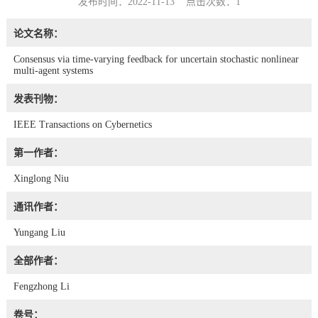
发布时间：2022-11-13 点击次数：
1
论文名称：
Consensus via time-varying feedback for uncertain stochastic nonlinear
multi-agent systems
发表刊物：
IEEE Transactions on Cybernetics
第一作者：
Xinglong Niu
通讯作者：
Yungang Liu
全部作者：
Fengzhong Li
卷号：