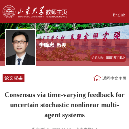
English
李峰忠
教授
00019110
访问次数：
次
论文成果
返回中文主页
Consensus via time-varying feedback for
uncertain stochastic nonlinear multi-
agent systems